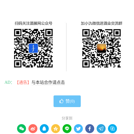
AD：
【通告】
与本站合作请点击
赞(
0
)
分享到








