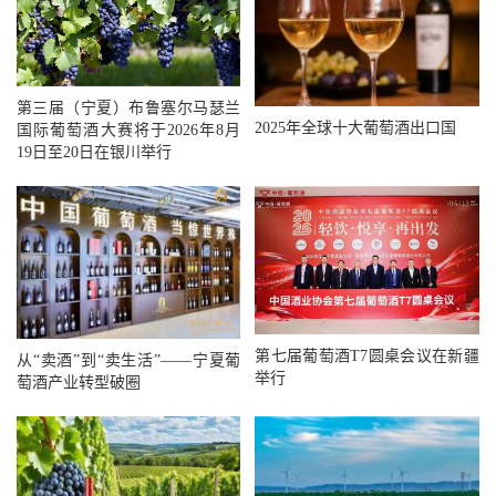
第三届（宁夏）布鲁塞尔马瑟兰
2025年全球十大葡萄酒出口国
国际葡萄酒大赛将于2026年8月
19日至20日在银川举行
第七届葡萄酒T7圆桌会议在新疆
从“卖酒”到“卖生活”——宁夏葡
举行
萄酒产业转型破圈