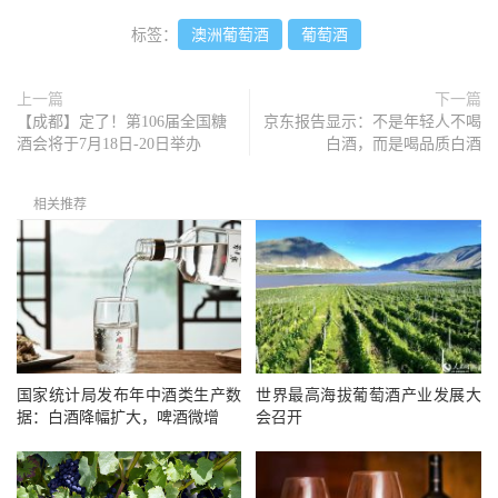
标签：
澳洲葡萄酒
葡萄酒
上一篇
下一篇
【成都】定了！第106届全国糖
京东报告显示：不是年轻人不喝
酒会将于7月18日-20日举办
白酒，而是喝品质白酒
相关推荐
国家统计局发布年中酒类生产数
世界最高海拔葡萄酒产业发展大
据：白酒降幅扩大，啤酒微增
会召开