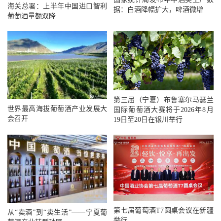
海关总署：上半年中国进口智利
据：白酒降幅扩大，啤酒微增
葡萄酒量额双降
第三届（宁夏）布鲁塞尔马瑟兰
世界最高海拔葡萄酒产业发展大
国际葡萄酒大赛将于2026年8月
会召开
19日至20日在银川举行
第七届葡萄酒T7圆桌会议在新疆
从“卖酒”到“卖生活”——宁夏葡
举行