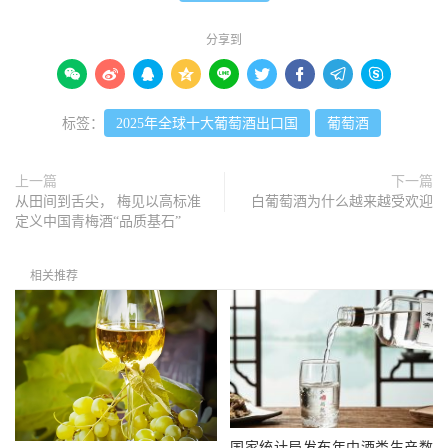
分享到









标签：
2025年全球十大葡萄酒出口国
葡萄酒
上一篇
下一篇
从田间到舌尖， 梅见以高标准
白葡萄酒为什么越来越受欢迎
定义中国青梅酒“品质基石”
相关推荐
国家统计局发布年中酒类生产数