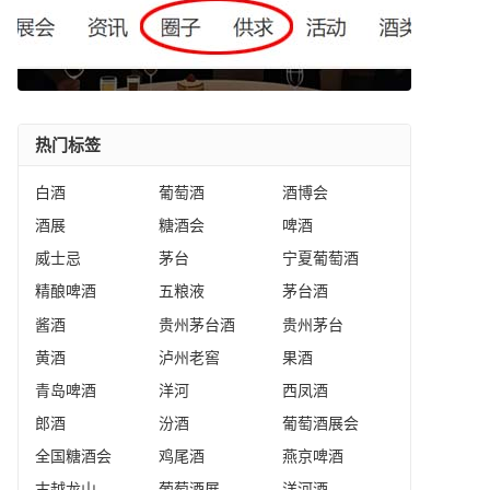
热门标签
白酒
葡萄酒
酒博会
酒展
糖酒会
啤酒
威士忌
茅台
宁夏葡萄酒
精酿啤酒
五粮液
茅台酒
酱酒
贵州茅台酒
贵州茅台
黄酒
泸州老窖
果酒
青岛啤酒
洋河
西凤酒
郎酒
汾酒
葡萄酒展会
全国糖酒会
鸡尾酒
燕京啤酒
古越龙山
葡萄酒展
洋河酒