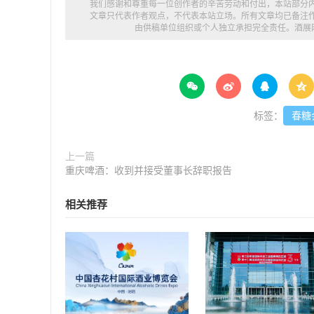
我们感谢和尊重每一位创作者的辛苦劳动和付出，本站部分
文章只代表作者观点，不代表本站立场。所有文章均已备注
由供稿单位组织或个人独立承担完全责任。
酒展




标签：
春糖
上一篇
重庆啤酒：收到并接受董事长辞职报告
相关推荐