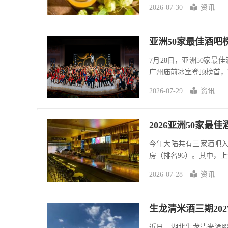
2026-07-30
资讯
亚洲50家最佳酒
7月28日，亚洲50家最
广州庙前冰室登顶榜首，首尔Z
2026-07-29
资讯
2026亚洲50家最佳酒
今年大陆共有三家酒吧入榜
房（排名96）。其中，上
2026-07-28
资讯
生龙清米酒三期20
近日，湖北生龙清米酒股