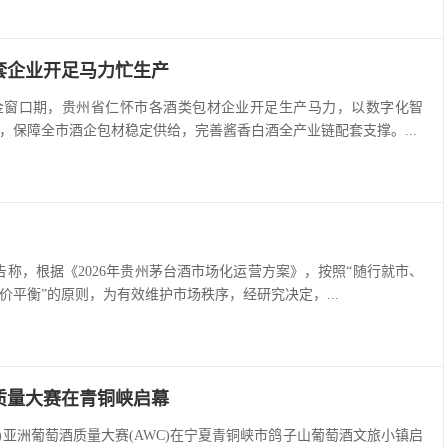
套企业开足马力忙生产
金窗口期，贵州省仁怀市各酒类包材企业开足生产马力，以数字化智
，保障全市酒企包材稳定供给，完善酱香白酒全产业链配套支撑。...
告称，根据《2026年贵州茅台酒市场化运营方案》，按照“随行就市、
价平衡”的原则，为有效维护市场秩序，经研究决定，...
质量大赛在青铜峡启幕
026)亚洲葡萄酒质量大赛(AWC)在宁夏青铜峡市鸽子山葡萄酒文旅小镇启