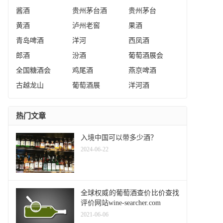
酱酒
贵州茅台酒
贵州茅台
黄酒
泸州老窖
果酒
青岛啤酒
洋河
西凤酒
郎酒
汾酒
葡萄酒展会
全国糖酒会
鸡尾酒
燕京啤酒
古越龙山
葡萄酒展
洋河酒
热门文章
入境中国可以带多少酒？
2024-06-22
全球权威的葡萄酒查价比价查找
评价网站wine-searcher.com
2021-06-06