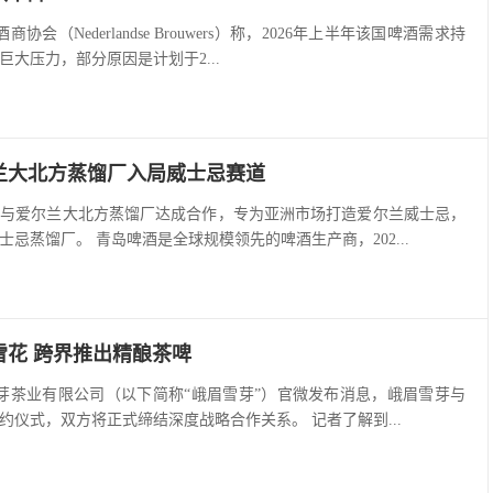
协会（Nederlandse Brouwers）称，2026年上半年该国啤酒需求持
大压力，部分原因是计划于2...
兰大北方蒸馏厂入局威士忌赛道
已与爱尔兰大北方蒸馏厂达成合作，专为亚洲市场打造爱尔兰威士忌，
忌蒸馏厂。 青岛啤酒是全球规模领先的啤酒生产商，202...
雪花 跨界推出精酿茶啤
雪芽茶业有限公司（以下简称“峨眉雪芽”）官微发布消息，峨眉雪芽与
约仪式，双方将正式缔结深度战略合作关系。 记者了解到...