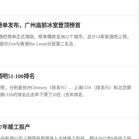
吧榜单发布，广州庙前冰室登顶榜首
佳酒吧榜单正式揭晓，榜单横跨亚洲22个城市，总计14家新酒吧上榜，
est与香港Bar Leone分获第二名及...
吧51-100排名
，分别是杭州Chimney（排名91）、上海COA（排名95）和北京廊
海COA的排名比去年下滑了10位（去年排名...
27年竣工投产
份有限公司三期项目即将进入主体施工阶段，预计2027年6月竣工投