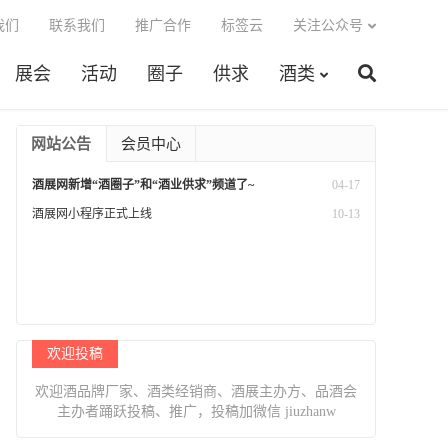
我们
联系我们
推广合作
标签云
关注公众号
展会
活动
圈子
供求
酒类
网站公告
会员中心
酒展网新增“酒圈子”和“酒业供求”频道了~
04-17
酒展网小程序正式上线
10-13
欢迎投稿
欢迎酒品牌厂家、酒类经销商、酒展主办方、品酒会
主办者踊跃投稿、推广，投稿加微信 jiuzhanw