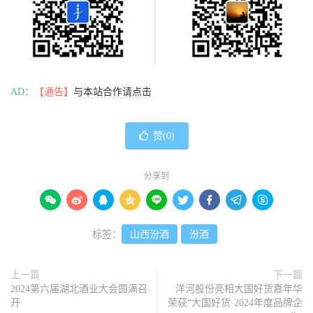
AD：
【通告】
与本站合作请点击
赞(
0
)
分享到









标签：
山西汾酒
汾酒
上一篇
下一篇
2024第六届湖北酒业大会圆满召
洋河股份亮相大国好货嘉年华
开
荣获“大国好货·2024年度品牌企