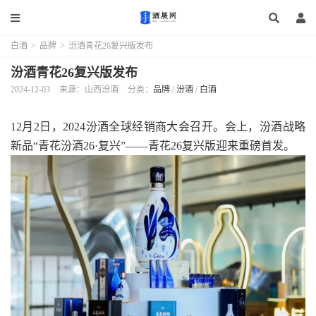
白酒
>
品牌
>
汾酒青花26复兴版发布
汾酒青花26复兴版发布
2024-12-03
来源：山西汾酒
分类：
品牌
/
汾酒
/
白酒
12月2日，2024汾酒全球经销商大会召开。会上，汾酒战略
新品“青花汾酒26·复兴”——青花26复兴版迎来重磅首发。