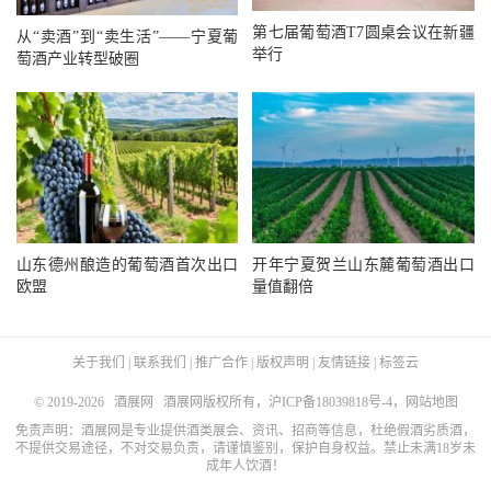
第七届葡萄酒T7圆桌会议在新疆
从“卖酒”到“卖生活”——宁夏葡
举行
萄酒产业转型破圈
山东德州酿造的葡萄酒首次出口
开年宁夏贺兰山东麓葡萄酒出口
欧盟
量值翻倍
关于我们
|
联系我们
|
推广合作
|
版权声明
|
友情链接
|
标签云
© 2019-2026
酒展网
酒展网版权所有，
沪ICP备18039818号-4
，
网站地图
免责声明：酒展网是专业提供酒类展会、资讯、招商等信息，杜绝假酒劣质酒，
不提供交易途径，不对交易负责，请谨慎鉴别，保护自身权益。禁止未满18岁未
成年人饮酒！