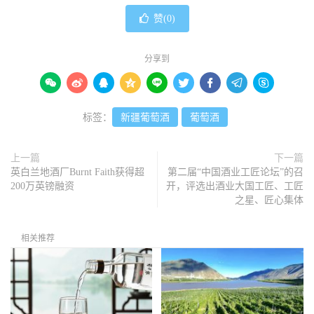
赞(
0
)
分享到









标签：
新疆葡萄酒
葡萄酒
上一篇
下一篇
英白兰地酒厂Burnt Faith获得超
第二届“中国酒业工匠论坛”的召
200万英镑融资
开，评选出酒业大国工匠、工匠
之星、匠心集体
相关推荐