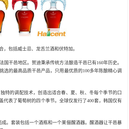
合，包括威士忌、龙舌兰酒和伏特加。
法国干邑地区。贺迪秉承传统方法酿造干邑已有160年历史。
挑选的最高品质干邑产品，只用最优质的100多年陈酿精心调
迪独特的调配技术，创造出适合春、夏、秋、冬每个季节的口
术，瓶盖代表了葡萄树的四个季节。全球仅发行了400套，韩国仅有
配而成。套装包括一个酒瓶和一个莱俪醒酒器。醒酒器让干邑暴