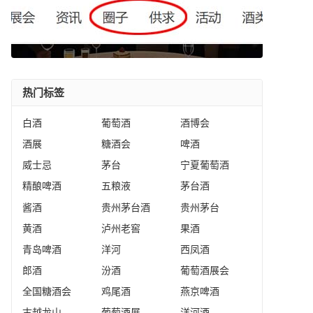
热门标签
白酒
葡萄酒
酒博会
酒展
糖酒会
啤酒
威士忌
茅台
宁夏葡萄酒
精酿啤酒
五粮液
茅台酒
酱酒
贵州茅台酒
贵州茅台
黄酒
泸州老窖
果酒
青岛啤酒
洋河
西凤酒
郎酒
汾酒
葡萄酒展会
全国糖酒会
鸡尾酒
燕京啤酒
古越龙山
葡萄酒展
洋河酒