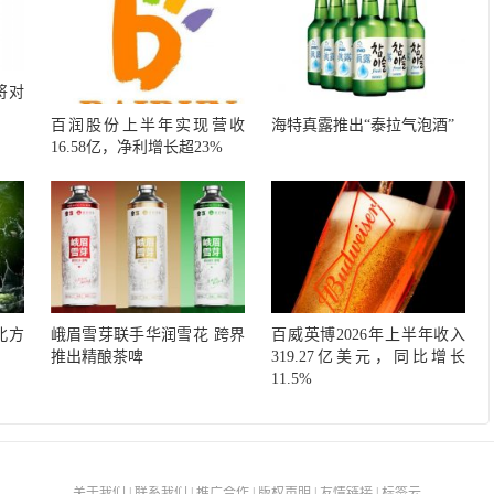
将对
百润股份上半年实现营收
海特真露推出“泰拉气泡酒”
16.58亿，净利增长超23%
北方
峨眉雪芽联手华润雪花 跨界
百威英博2026年上半年收入
推出精酿茶啤
319.27亿美元，同比增长
11.5%
关于我们
|
联系我们
|
推广合作
|
版权声明
|
友情链接
|
标签云