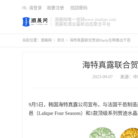
Hi, 请登录
我要注册
找回密码
酒展网唯一官网www.jiuzhan.com
酒展和酒业最新动态聚合平台
当前位置：
酒展网
>
资讯
>
海特真露联合贺迪Hardy在韩推出干邑
海特真露联合贺
2023-09-07
来源：中
9月5日，韩国海特真露公司宣布，与法国干邑制造商
邑（Lalique Four Seasons）和1款顶级系列贺迪水晶瓶