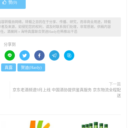
赞(
0
)
内容转载自网络，转载之目的在于分享、传播、研究，而非商业用途，转载
作者及来源，如侵犯您的权利，请及时联系我们处理，非常感谢。供稿内容
责任。
酒展网
»
海特真露联合贺迪Hardy在韩推出干邑
分享到





真露
贺迪(Hardy)
下一篇
京东老酒频道9月上线 中国酒协提供鉴真服务 京东物流全程配
送