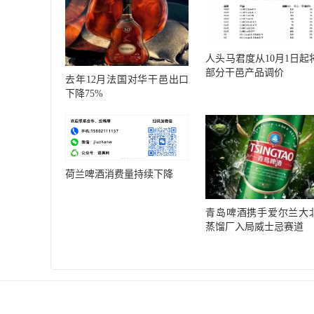
人头马君度从10月1日起
部分干邑产品调价
去年12月法国对华干邑出口
下降75%
荷兰啤酒消费量持续下降
青岛啤酒携手爱尔兰大
蒸馏厂入局威士忌赛道