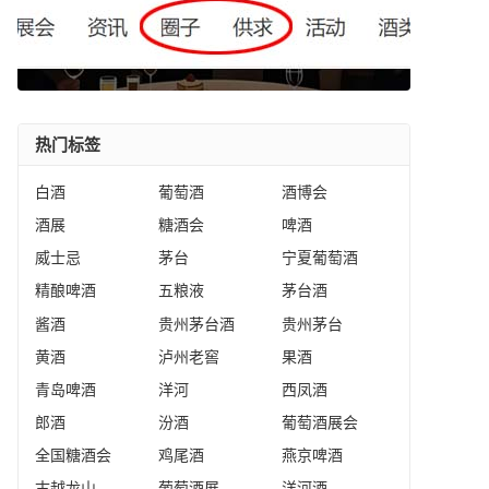
热门标签
白酒
葡萄酒
酒博会
酒展
糖酒会
啤酒
威士忌
茅台
宁夏葡萄酒
精酿啤酒
五粮液
茅台酒
酱酒
贵州茅台酒
贵州茅台
黄酒
泸州老窖
果酒
青岛啤酒
洋河
西凤酒
郎酒
汾酒
葡萄酒展会
全国糖酒会
鸡尾酒
燕京啤酒
古越龙山
葡萄酒展
洋河酒