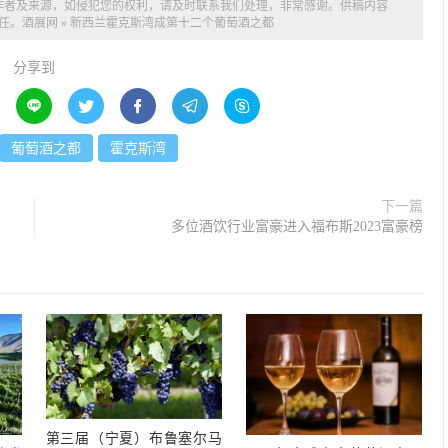
作者及来源，如侵犯您的权利，请及时联系我们处理，非常感谢。供稿内容
任。
酒展网
»
新西兰霍克斯湾成第十二个葡萄酒之都
分享到





葡萄酒之都
霍克斯湾
下一篇
多位酒饮行业富豪进入福布斯2023富豪榜
第三届（宁夏）布鲁塞尔马