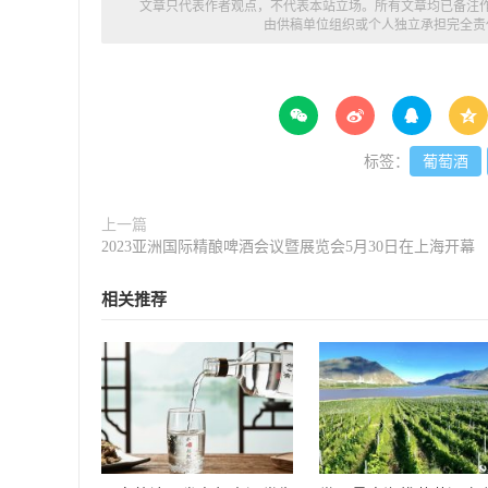
文章只代表作者观点，不代表本站立场。所有文章均已备注
由供稿单位组织或个人独立承担完全责




标签：
葡萄酒
上一篇
2023亚洲国际精酿啤酒会议暨展览会5月30日在上海开幕
相关推荐