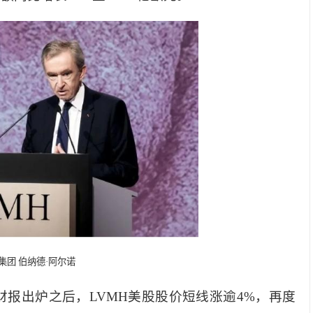
H集团 伯纳德·阿尔诺
财报出炉之后，LVMH美股股价短线涨逾4%，再度