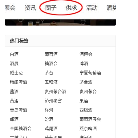
热门标签
白酒
葡萄酒
酒博会
酒展
糖酒会
啤酒
威士忌
茅台
宁夏葡萄酒
精酿啤酒
五粮液
茅台酒
酱酒
贵州茅台酒
贵州茅台
黄酒
泸州老窖
果酒
青岛啤酒
洋河
西凤酒
郎酒
汾酒
葡萄酒展会
全国糖酒会
鸡尾酒
燕京啤酒
古越龙山
葡萄酒展
洋河酒