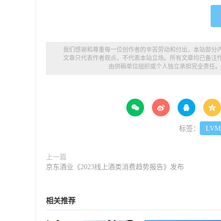
我们感谢和尊重每一位创作者的辛苦劳动和付出，本站部分
文章只代表作者观点，不代表本站立场。所有文章均已备注
由供稿单位组织或个人独立承担完全责任。




标签：
LVM
上一篇
京东酒业《2023线上酒类消费趋势报告》发布
相关推荐