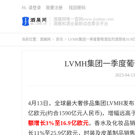
Hi, 请登录
我要注册
找回密码
酒展网唯一官网www.jiuzhan.com
酒展和酒业最新动态聚合平台
当前位置：
酒展网
>
资讯
>
LVMH集团一季度葡萄酒及烈酒营收16.9
LVMH集团一季度葡
2023-04-13
4月13日，全球最大奢侈品集团LVMH发布
亿欧元(约合1590亿元人民币)，增幅远高
额增长3%至16.9亿欧元
，香水及化妆品销
长11%至25.9亿欧元，时装及皮革制品销售