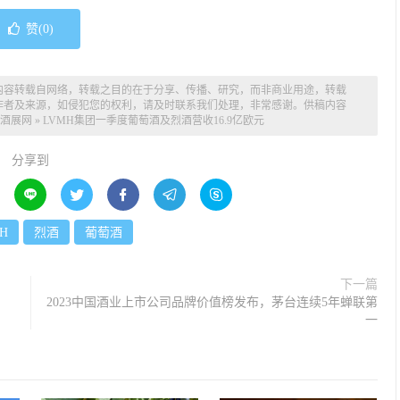
赞(
0
)
内容转载自网络，转载之目的在于分享、传播、研究，而非商业用途，转载
作者及来源，如侵犯您的权利，请及时联系我们处理，非常感谢。供稿内容
酒展网
»
LVMH集团一季度葡萄酒及烈酒营收16.9亿欧元
分享到





H
烈酒
葡萄酒
下一篇
2023中国酒业上市公司品牌价值榜发布，茅台连续5年蝉联第
一