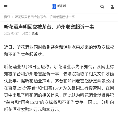
资讯
>
听花酒声明回应被茅台、泸州老窖起诉一事
听花酒声明回应被茅台、泸州老窖起诉一事
2022-05-27
分类：
资讯
近日，听花酒业同时收到茅台和泸州老窖发来的涉及商标权
和不正当竞争起诉状。
听花酒业5月26日回应称，听花酒业事先不知情，从网上得
知被茅台和泸州老窖起诉一事，去法院领取了相关文件才确
认此事。据听花酒业声明，茅台和泸州老窖起诉是两家公司
在百度上以“茅台”和“国窖1573”为关键词进行搜索时，在网
页中出现了听花酒的相关信息，因此认为听花酒业涉嫌侵犯
“茅台和“国窖1573”的商标权和不正当竞争。因此，分别向
听花酒业索赔50万元和30万元。