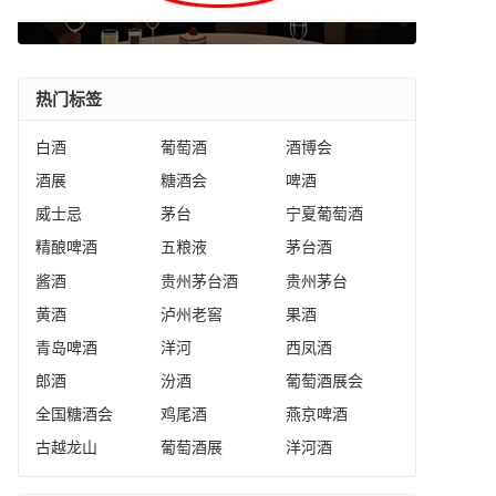
热门标签
白酒
葡萄酒
酒博会
酒展
糖酒会
啤酒
威士忌
茅台
宁夏葡萄酒
精酿啤酒
五粮液
茅台酒
酱酒
贵州茅台酒
贵州茅台
黄酒
泸州老窖
果酒
青岛啤酒
洋河
西凤酒
郎酒
汾酒
葡萄酒展会
全国糖酒会
鸡尾酒
燕京啤酒
古越龙山
葡萄酒展
洋河酒