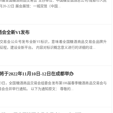
110届全国糖酒商品交易会 主办单位：中国糖业烟酒总公司/成都市人民
月20-22日 展会展馆：一城双馆（中国...
酒会全新VI发布
品交易会公众号发布全新VI标识，意味着全国糖酒商品交易会品牌升
征程，建设全新平台。 内容对标识概念意义进行的详细的诠...
于2022年11月10日-12日在成都举办
月23日，全国糖酒商品交易会组委会发布第106届春季糖酒商品交易会与
易会合并举行通知。 以下为通知原文： 尊敬的...