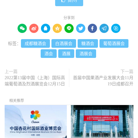
赞(
0
)
分享到









标签：
成都糖酒会
白酒展会
糖酒会
葡萄酒展会
酒会
酒展
酒展会
上一篇
下一篇
2022第13届中国（上海）国际高
首届中国果酒产业发展大会11月
端葡萄酒及烈酒展览会12月15日
19日成都召开
相关推荐