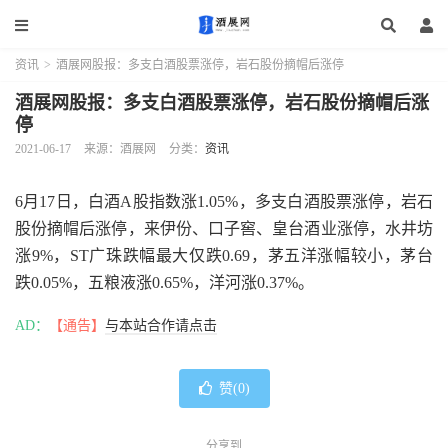
资讯
>
酒展网股报：多支白酒股票涨停，岩石股份摘帽后涨停
酒展网股报：多支白酒股票涨停，岩石股份摘帽后涨
停
2021-06-17
来源：酒展网
分类：
资讯
6月17日，白酒A股指数涨1.05%，多支白酒股票涨停，岩石
股份摘帽后涨停，来伊份、口子窖、皇台酒业涨停，水井坊
涨9%，ST广珠跌幅最大仅跌0.69，茅五洋涨幅较小，茅台
跌0.05%，五粮液涨0.65%，洋河涨0.37%。
AD：
【通告】
与本站合作请点击
赞(
0
)
分享到