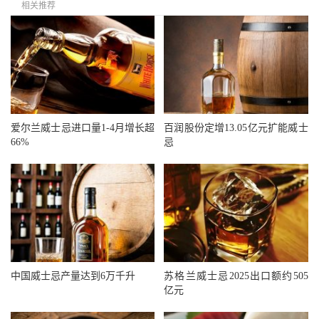
相关推荐
爱尔兰威士忌进口量1-4月增长超
百润股份定增13.05亿元扩能威士
66%
忌
中国威士忌产量达到6万千升
苏格兰威士忌2025出口额约505
亿元