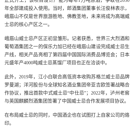
正式开工，该项目设计产能为每年1万吨原酒，争取在2030
年全部建成投入使用。当时，郎酒集团董事长汪俊林表示，
峨眉山不仅是世界旅游胜地、佛教圣地，未来将成为高端威
士忌的核心产区之一。
峨眉山威士忌产区正初显雏形。记者获悉，世界三大烈酒和
葡萄酒集团之一的保乐力加已经在峨眉山建设完成威士忌生
产线，相关产品亮相了第四届中国国际消费品博览会；日本
元盛年产4000吨威士忌蒸馏厂项目也正在洽谈中。
此外，2019年，江小白联合高瓴资本收购苏格兰威士忌品牌
罗曼湖；洋河股份与全球知名酒业集团帝亚吉欧签署战略合
作协议，推出首款中式威士忌“中仕忌”；2022年，泸州老窖
与英国麒麟烈酒集团签署了中国威士忌合作发展项目协议。
在布局威士忌的同时，中国酒企也在试图打上自家公司的烙
印。