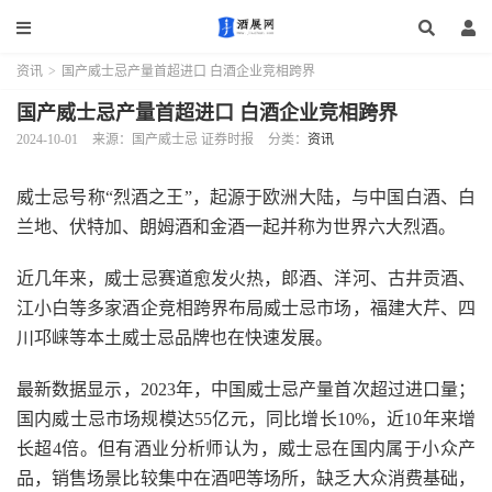
资讯
>
国产威士忌产量首超进口 白酒企业竞相跨界
国产威士忌产量首超进口 白酒企业竞相跨界
2024-10-01
来源：国产威士忌 证券时报
分类：
资讯
威士忌号称“烈酒之王”，起源于欧洲大陆，与中国白酒、白
兰地、伏特加、朗姆酒和金酒一起并称为世界六大烈酒。
近几年来，威士忌赛道愈发火热，郎酒、洋河、古井贡酒、
江小白等多家酒企竞相跨界布局威士忌市场，福建大芹、四
川邛崃等本土威士忌品牌也在快速发展。
最新数据显示，2023年，中国威士忌产量首次超过进口量；
国内威士忌市场规模达55亿元，同比增长10%，近10年来增
长超4倍。但有酒业分析师认为，威士忌在国内属于小众产
品，销售场景比较集中在酒吧等场所，缺乏大众消费基础，