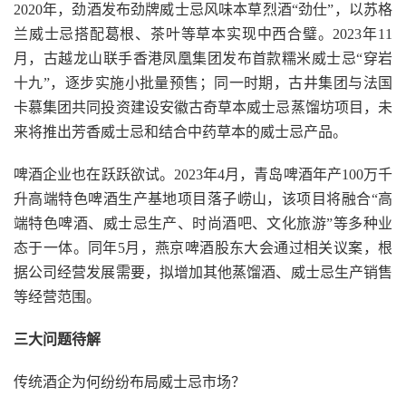
2020年，劲酒发布劲牌威士忌风味本草烈酒“劲仕”，以苏格
兰威士忌搭配葛根、茶叶等草本实现中西合璧。2023年11
月，古越龙山联手香港凤凰集团发布首款糯米威士忌“穿岩
十九”，逐步实施小批量预售；同一时期，古井集团与法国
卡慕集团共同投资建设安徽古奇草本威士忌蒸馏坊项目，未
来将推出芳香威士忌和结合中药草本的威士忌产品。
啤酒企业也在跃跃欲试。2023年4月，青岛啤酒年产100万千
升高端特色啤酒生产基地项目落子崂山，该项目将融合“高
端特色啤酒、威士忌生产、时尚酒吧、文化旅游”等多种业
态于一体。同年5月，燕京啤酒股东大会通过相关议案，根
据公司经营发展需要，拟增加其他蒸馏酒、威士忌生产销售
等经营范围。
三大问题待解
传统酒企为何纷纷布局威士忌市场？