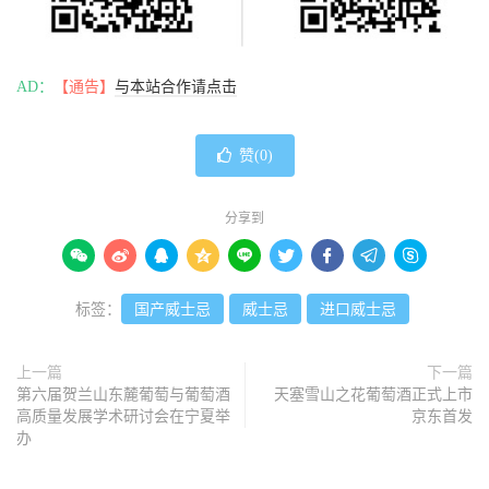
AD：
【通告】
与本站合作请点击
赞(
0
)
分享到









标签：
国产威士忌
威士忌
进口威士忌
上一篇
下一篇
第六届贺兰山东麓葡萄与葡萄酒
天塞雪山之花葡萄酒正式上市
高质量发展学术研讨会在宁夏举
京东首发
办