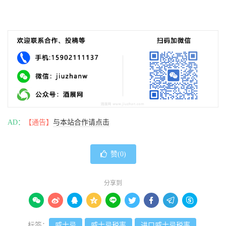
AD：
【通告】
与本站合作请点击
赞(
0
)
分享到









标签：
威士忌
威士忌税率
进口威士忌税率