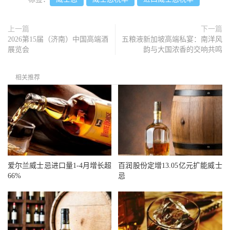
上一篇
下一篇
2026第15届（济南）中国高端酒
五粮液新加坡高端私宴：南洋风
展览会
韵与大国浓香的交响共鸣
相关推荐
爱尔兰威士忌进口量1-4月增长超
百润股份定增13.05亿元扩能威士
66%
忌