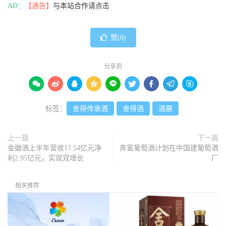
AD：
【通告】
与本站合作请点击
赞(
0
)
分享到









标签：
舍得传承酒
舍得酒
酒展
上一篇
下一篇
金徽酒上半年营收17.54亿元净
奔富葡萄酒计划在中国建葡萄酒
利2.95亿元，实现双增长
厂
相关推荐