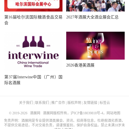
第16届哈尔滨国际糖酒食品交易
2027年酒展大全酒业展会汇总
会
2026香港美酒展
第37届Interwine中国（广州）国
际名酒展
关于我们
|
联系我们
|
推广合作
|
版权声明
|
友情链接
|
标签云
© 2019-2026
酒展网
酒展网版权所有，
沪ICP备18039818号-4
，
网站地图
免责声明：酒展网是专业提供酒类展会、资讯、招商等信息，杜绝假酒劣质酒，
不提供交易途径，不对交易负责，请谨慎鉴别，保护自身权益。禁止未满18岁未