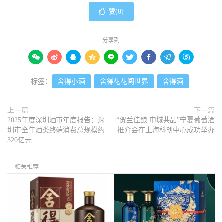
赞(
0
)
分享到









标签：
舍得小酒
舍得花花闯世界
舍得酒
上一篇
下一篇
2025年度深圳酒市年度报告：深
“贺兰佳酿 申城共品”宁夏葡萄酒
圳市全年酒类终端消费总规模约
推介会在上海科创中心成功举办
320亿元
相关推荐