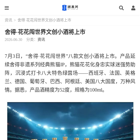
资讯
>
舍得·花花闯世界文创小酒将上市
舍得·花花闯世界文创小酒将上市
2026-06-30
分类：
资讯
7月3日，“舍得·花花闯世界”八款文创小酒将上市。产品延
续舍得非遗系列经典熊猫IP，熊猫花花化身忠实球迷强势助
阵，沉浸式打卡八大特色绿茵场——西班牙、法国、英格
兰、德国、葡萄牙、巴西、阿根廷、美国八大国度，万种风
情。据悉，产品酒精度为52度，规格为100ml。