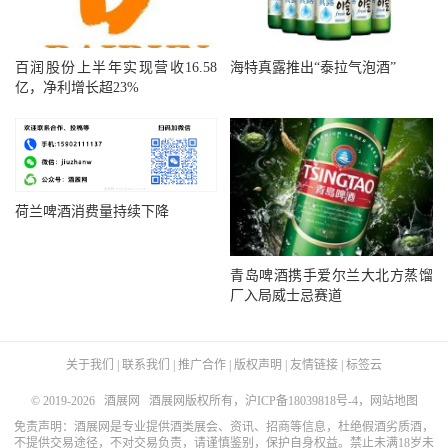
百润股份上半年实现营收16.58
海特真露推出“泰拉气泡酒”
亿，净利增长超23%
荷兰啤酒消费量持续下降
青岛啤酒携手爱尔兰大北方蒸馏
厂入局威士忌赛道
关于我们
|
联系我们
|
推广合作
|
版权声明
|
友情链接
|
标签云
© 2019-2026
酒展网
酒展网版权所有，
沪ICP备18039818号-4
，
网站地图
免责声明：酒展网是专业提供酒类展会、资讯、招商等信息，杜绝假酒劣质酒，
不提供交易途径，不对交易负责，请谨慎鉴别，保护自身权益。禁止未满18岁未