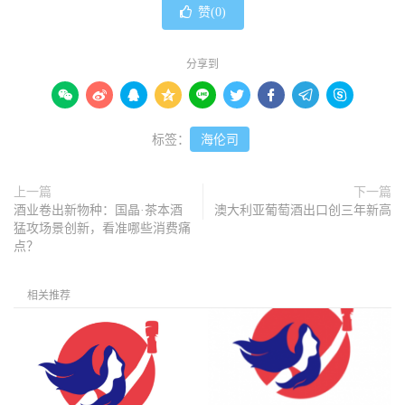
赞(
0
)
分享到









标签：
海伦司
上一篇
下一篇
酒业卷出新物种：国晶·茶本酒
澳大利亚葡萄酒出口创三年新高
猛攻场景创新，看准哪些消费痛
点？
相关推荐