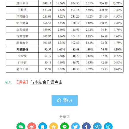
AD：
【通告】
与本站合作请点击
赞(
0
)
分享到








