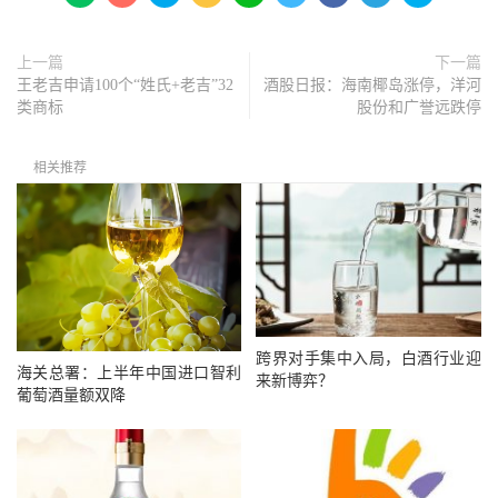
上一篇
下一篇
王老吉申请100个“姓氏+老吉”32
酒股日报：海南椰岛涨停，洋河
类商标
股份和广誉远跌停
相关推荐
跨界对手集中入局，白酒行业迎
海关总署：上半年中国进口智利
来新博弈？
葡萄酒量额双降