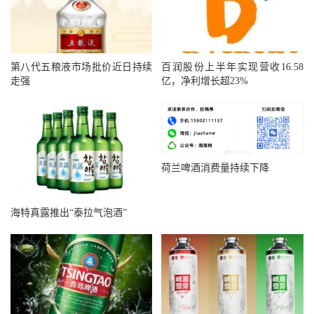
第八代五粮液市场批价近日持续
百润股份上半年实现营收16.58
走强
亿，净利增长超23%
荷兰啤酒消费量持续下降
海特真露推出“泰拉气泡酒”