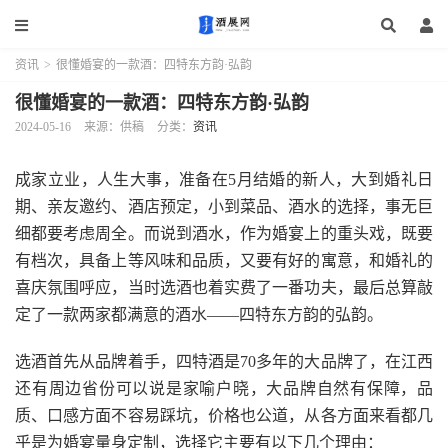
资讯
>
很懂婚宴的一款酒：四特东方韵·弘韵
很懂婚宴的一款酒：四特东方韵·弘韵
2024-05-16
来源：供稿
分类：
资讯
成家立业，人生大事，准备在5月结婚的新人，大到婚礼日
期、亲友邀约、酒店预定，小到菜品、酒水的选择，事无巨
细都要考虑周全。而说到酒水，作为婚宴上的重头戏，既要
有档次，具备上等风味和品质，又要有好的寓意，和婚礼的
喜庆氛围呼应，当时选酒也着实费了一番功夫，最后总算敲
定了一款两家都满意的酒水——四特东方韵的弘韵。
选酒首先从品牌着手，四特酒是70多年的大品牌了，在江西
还有周边省份可以说是家喻户晓，大品牌自然有保障，品
质、口感方面不容易踩坑，价格也公道，从各方面来看都几
乎是为婚宴量身定制，选择它主要有以下几个理由：