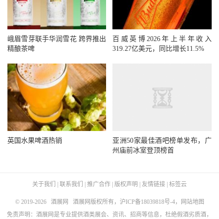
峨眉雪芽联手华润雪花 跨界推出
百威英博2026年上半年收入
精酿茶啤
319.27亿美元，同比增长11.5%
英国水果啤酒热销
亚洲50家最佳酒吧榜单发布，广
州庙前冰室登顶榜首
关于我们
|
联系我们
|
推广合作
|
版权声明
|
友情链接
|
标签云
© 2019-2026
酒展网
酒展网版权所有，
沪ICP备18039818号-4
，
网站地图
免责声明：酒展网是专业提供酒类展会、资讯、招商等信息，杜绝假酒劣质酒，