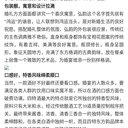
包装靓，寓意和设计拉满
婚礼方方面面都讲究一个喜庆寓意，弘韵这个名字首先就有
“鸿运”的谐音，让人联想到鸿运当头，是对新婚生活的良好
祝愿。搭配婚礼整体的氛围，弘韵的外包装很应景，传统红
的主色调典雅不艳俗。盒身和瓶身都饰有宝相花图案的传统
纹饰，有着吉祥、美满等良好寓意。瓶颈修长，瓶身呈圆
形，象征天圆地方，充满了东方格调的古典韵味，放在餐桌
上就像一个雅致的艺术品，为婚宴增添一份别样格调。
口感好，特香风味绵柔顺口
当然，一款酒好不好最终还要看口感。婚宴的人数众多，要
满足各类人群的饮用口味实属不易，所以在酒的口感方面也
破费功课。四特酒最大的特点就是它所独创的特香型风味，
原料只有大米和水，经过传统酿酒工艺39道质量控制程序把
关，最终带来酱香、浓香、清香三香合一的独特风味，整体
柔绵醇和，在各类白酒中独树一帜，而且四特东方韵品牌本