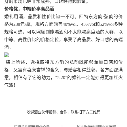
身的市场已经非常成熟，口碑经得起验证。
价格优，中端价享高品酒
婚礼用酒，品质和性价比缺一不可。四特东方韵·弘韵的价
格为238元/瓶，规格方面涵盖40%vol、45%vol和52%vol多种
规格可选，可以照顾到能喝酒和不太能喝高度酒的人群，以
中等、高性价比的价格定位，享受了高品质、好口感的高端
酒。
综上所述，选择四特东方韵的弘韵既能够兼顾口感和价
格，又富有喜庆吉祥的含义，与婚宴相得益彰，各方面都满
意，相信有了它的助力，“5.20”的婚礼一定能办得更加红火
气派！
欢迎酒业伙伴投稿、合作，联系扫下方二维码