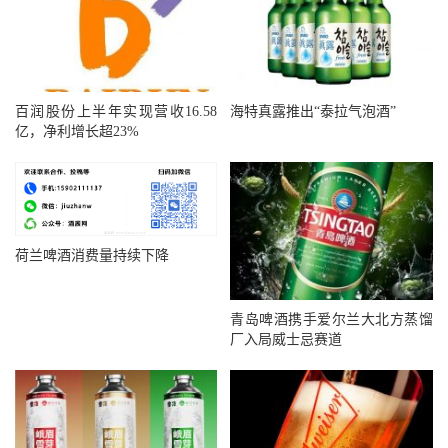
百润股份上半年实现营收16.58
海特真露推出“泰拉气泡酒”
亿，净利增长超23%
荷兰啤酒消费量持续下降
青岛啤酒携手爱尔兰大北方蒸馏
厂入局威士忌赛道