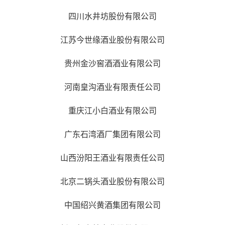
四川水井坊股份有限公司
江苏今世缘酒业股份有限公司
贵州金沙窖酒酒业有限公司
河南皇沟酒业有限责任公司
重庆江小白酒业有限公司
广东石湾酒厂集团有限公司
山西汾阳王酒业有限责任公司
北京二锅头酒业股份有限公司
中国绍兴黄酒集团有限公司