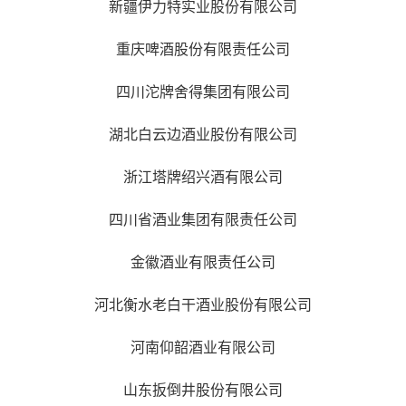
新疆伊力特实业股份有限公司
重庆啤酒股份有限责任公司
四川沱牌舍得集团有限公司
湖北白云边酒业股份有限公司
浙江塔牌绍兴酒有限公司
四川省酒业集团有限责任公司
金徽酒业有限责任公司
河北衡水老白干酒业股份有限公司
河南仰韶酒业有限公司
山东扳倒井股份有限公司