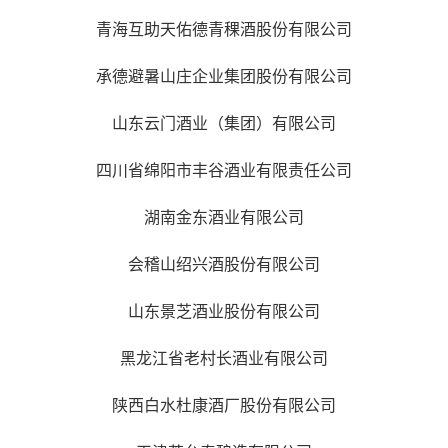
青海互助天佑德青稞酒股份有限公司
承德避暑山庄企业集团股份有限公司
山东云门酒业（集团）有限公司
四川省绵阳市丰谷酒业有限责任公司
湖南金东酒业有限公司
会稽山绍兴酒股份有限公司
山东景芝酒业股份有限公司
黑龙江省老村长酒业有限公司
陕西白水杜康酒厂股份有限公司