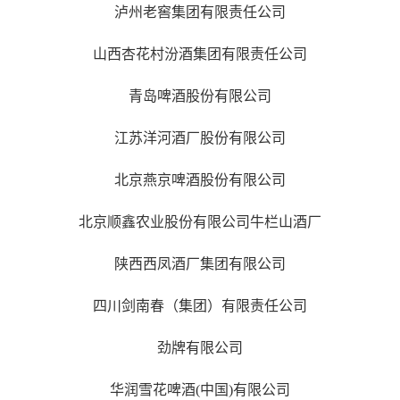
泸州老窖集团有限责任公司
山西杏花村汾酒集团有限责任公司
青岛啤酒股份有限公司
江苏洋河酒厂股份有限公司
北京燕京啤酒股份有限公司
北京顺鑫农业股份有限公司牛栏山酒厂
陕西西凤酒厂集团有限公司
四川剑南春（集团）有限责任公司
劲牌有限公司
华润雪花啤酒(中国)有限公司