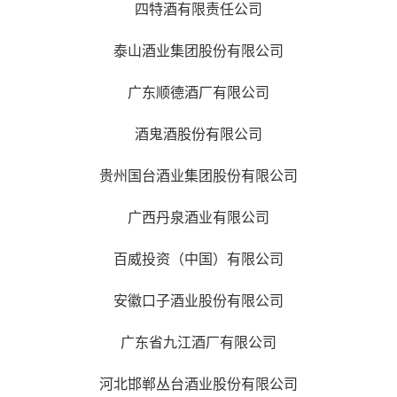
四特酒有限责任公司
泰山酒业集团股份有限公司
广东顺德酒厂有限公司
酒鬼酒股份有限公司
贵州国台酒业集团股份有限公司
广西丹泉酒业有限公司
百威投资（中国）有限公司
安徽口子酒业股份有限公司
广东省九江酒厂有限公司
河北邯郸丛台酒业股份有限公司