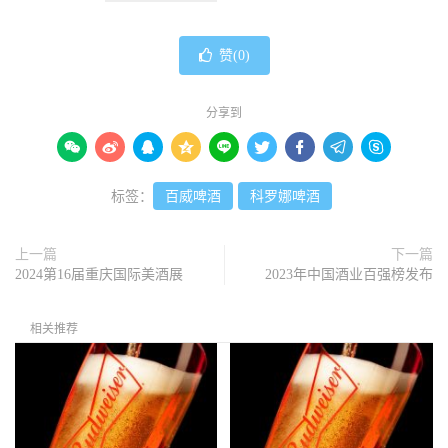
赞(
0
)
分享到









标签：
百威啤酒
科罗娜啤酒
上一篇
下一篇
2024第16届重庆国际美酒展
2023年中国酒业百强榜发布
相关推荐