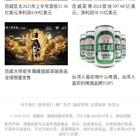
百威亚太2025年上半年营收31.36
百威英博2024营收597.68亿美
亿美元净利润4.09亿美元
元，净利润58.55亿美元
百威大师蛇年臻藏版超高端新品
台湾人喜欢喝什么啤酒，台湾人
全球限量发售
喜欢的啤酒品牌TOP5
关于我们
|
联系我们
|
推广合作
|
版权声明
|
友情链接
|
标签云
© 2019-2026
酒展网
酒展网版权所有，
沪ICP备18039818号-4
，
网站地图
免责声明：酒展网是专业提供酒类展会、资讯、招商等信息，杜绝假酒劣质酒，
不提供交易途径，不对交易负责，请谨慎鉴别，保护自身权益。禁止未满18岁未
成年人饮酒！