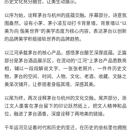
历史文化充分融合，让美生动展示。
以序为始，诠释茅台与杭州的底蕴交融。序幕部分，诗意氛
围盎然，设有小茅、茅小凌互动打卡背景墙，背景墙以“以
美为向 偕美世界”的美学态度为核心内容，表达茅台以创新
的品牌美学积极接轨世界的品牌趋势。
以江河承载茅台的核心产品，感悟茅台酿艺深厚底蕴。正篇
部分是茅台酒品展示区，在流动的“江河”上茅台产品悉数亮
相，辅以一段段解说文字、一张张老照片、一件件历史文
物，茅台的空间、时间、人物、文化、老酒、收藏、文脉之
美渐次铺开，让参观者身临其境、深感其美。
以尾为终，再次诠释茅台与杭州的文化交融。尾声部分，浙
江文人墨客在茅台留下的印记跃然纸上，把文人精神和品
位，融进了茅台酒香，深度诠释了两地美的链接。
千年运河见证着时代和历史的变迁，在历史的坐标里也拥抱