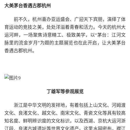
大美茅台香遇古郡杭州
前不久，杭州喜办亚运盛会、广迎天下宾朋，演绎了体
育运动的竞技之美，处处洋溢着青春和活力。今天的杭州大
运河畔，一场聚焦诗意精工、极致美学，以“茅台：江河文
脉里的流金岁月”为题的主题展览也在此开启，让大美茅台
香遇古郡杭州。
丁雄军等参观展览
浙江是中华文明的发祥地，有着包括上山文化、河姆渡
文化、良渚文化、越文化、南宋文化、青瓷文化等具有较高
知名度、鲜明辨识度的文化标识，以及西湖、京杭大运河浙
江段、良渚古城遗址等世界文化遗产。这里水网密布，襟江