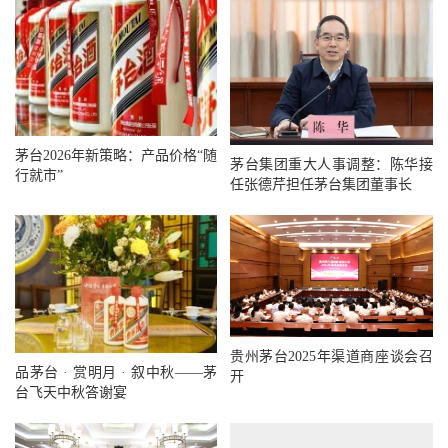
茅台2026年新策略：产品价格“随
茅台集团重大人事调整：陈华接
行就市”
任张德芹担任茅台集团董事长
贵州茅台2025年渠道商座谈会召
品茅台 · 赏明月 · 叙中秋——茅
开
台飞天中秋答谢宴