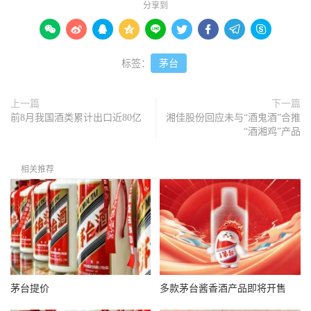
分享到









标签：
茅台
上一篇
下一篇
前8月我国酒类累计出口近80亿
湘佳股份回应未与“酒鬼酒”合推
“酒湘鸡”产品
相关推荐
茅台提价
多款茅台酱香酒产品即将开售