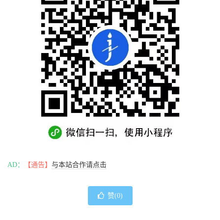
AD：
【通告】
与本站合作请点击
赞(
0
)