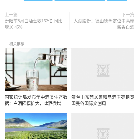
上一篇
下一篇
汾阳前8月白酒营收152亿,同比
大湖股份：德山德酱定位中高端
增16.45%
酱香白酒
相关推荐
国家统计局发布年中酒类生产数
贺兰山东麓10家精品酒庄亮相泰
据：白酒降幅扩大，啤酒微增
国曼谷国际文创周