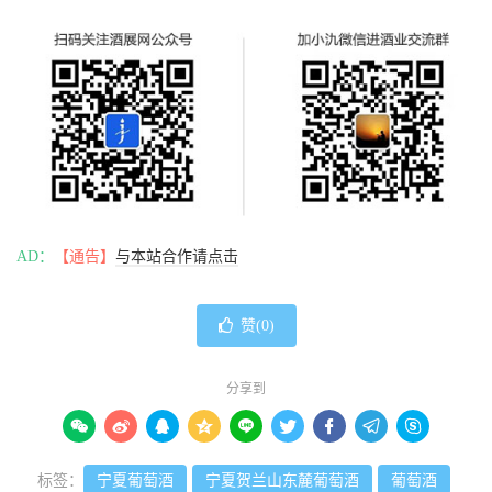
AD：
【通告】
与本站合作请点击
赞(
0
)
分享到









标签：
宁夏葡萄酒
宁夏贺兰山东麓葡萄酒
葡萄酒