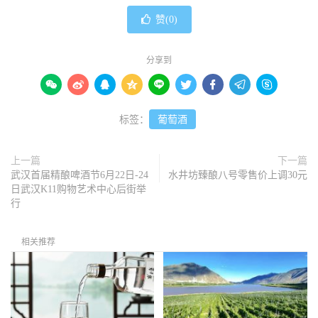
赞(
0
)
分享到









标签：
葡萄酒
上一篇
下一篇
武汉首届精酿啤酒节6月22日-24
水井坊臻酿八号零售价上调30元
日武汉K11购物艺术中心后街举
行
相关推荐