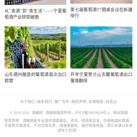
第七届葡萄酒T7圆桌会议在新疆
从“卖酒”到“卖生活”——宁夏葡
举行
萄酒产业转型破圈
山东德州酿造的葡萄酒首次出口
开年宁夏贺兰山东麓葡萄酒出口
欧盟
量值翻倍
关于我们
|
联系我们
|
推广合作
|
版权声明
|
友情链接
|
标签云
© 2019-2026
酒展网
酒展网版权所有，
沪ICP备18039818号-4
，
网站地图
免责声明：酒展网是专业提供酒类展会、资讯、招商等信息，杜绝假酒劣质酒，
不提供交易途径，不对交易负责，请谨慎鉴别，保护自身权益。禁止未满18岁未
成年人饮酒！