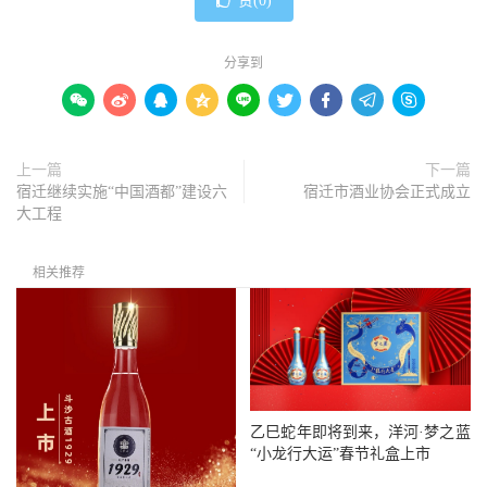
赞(
0
)
分享到









上一篇
下一篇
宿迁继续实施“中国酒都”建设六
宿迁市酒业协会正式成立
大工程
相关推荐
乙巳蛇年即将到来，洋河·梦之蓝
“小龙行大运”春节礼盒上市