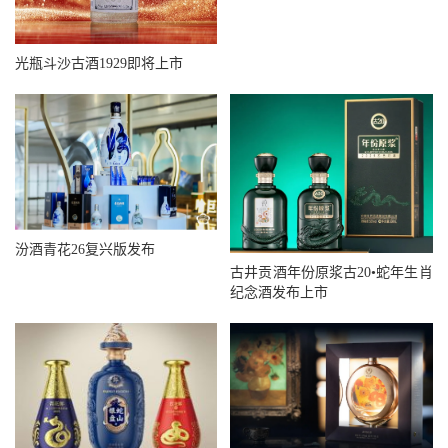
光瓶斗沙古酒1929即将上市
汾酒青花26复兴版发布
古井贡酒年份原浆古20•蛇年生肖
纪念酒发布上市