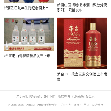
郎酒庄园·印象艺术酒（致敬梵高
郎酒乙巳蛇年生肖纪念酒上市
系列） 限量发布
46°互助白青稞酒新品发布上市
茅台1935故宫元素文创酒上市发
售
关于我们
|
联系我们
|
推广合作
|
版权声明
|
友情链接
|
标签云
© 2019-2026
酒展网
酒展网版权所有，
沪ICP备18039818号-4
，
网站地图