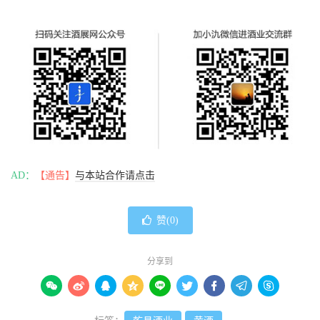
AD：
【通告】
与本站合作请点击
赞(
0
)
分享到








