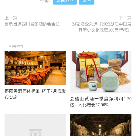
标签：
乾昌酒业
黄酒
上一篇
下一篇
曹勇当选四川省酿酒协会会长
24家酒企入选《2022胡润中国最
具历史文化底蕴100品牌榜》
相关推荐
枣阳黄酒团体标准 将于7月底发
布实施
会稽山黄酒一季度净利润1.20
亿，同比增长27.96%