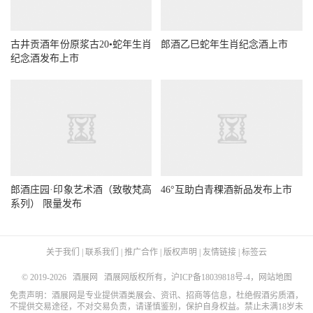
古井贡酒年份原浆古20•蛇年生肖
郎酒乙巳蛇年生肖纪念酒上市
纪念酒发布上市
郎酒庄园·印象艺术酒（致敬梵高
46°互助白青稞酒新品发布上市
系列） 限量发布
关于我们
|
联系我们
|
推广合作
|
版权声明
|
友情链接
|
标签云
© 2019-2026
酒展网
酒展网版权所有，
沪ICP备18039818号-4
，
网站地图
免责声明：酒展网是专业提供酒类展会、资讯、招商等信息，杜绝假酒劣质酒，
不提供交易途径，不对交易负责，请谨慎鉴别，保护自身权益。禁止未满18岁未