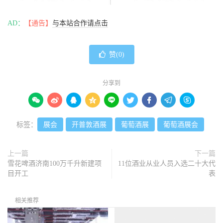
AD：
【通告】
与本站合作请点击
赞(
0
)
分享到









标签：
展会
开普敦酒展
葡萄酒展
葡萄酒展会
上一篇
下一篇
雪花啤酒济南100万千升新建项
11位酒业从业人员入选二十大代
目开工
表
相关推荐