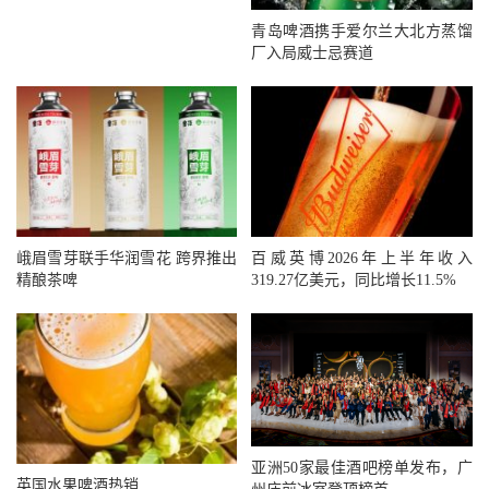
青岛啤酒携手爱尔兰大北方蒸馏
厂入局威士忌赛道
峨眉雪芽联手华润雪花 跨界推出
百威英博2026年上半年收入
精酿茶啤
319.27亿美元，同比增长11.5%
亚洲50家最佳酒吧榜单发布，广
英国水果啤酒热销