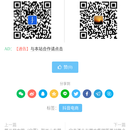
AD：
【通告】
与本站合作请点击
赞(
0
)
分享到









标签：
抖音电商
上一篇
下一篇