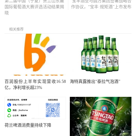
第二届中国（宁夏）贺兰山东麓
宝丰酒业与圆方集团签署战略合
国际葡萄酒大赛评选活动结果揭
作协议，“宝丰·规矩酒”上市发布
晓
相关推荐
百润股份上半年实现营收16.58
海特真露推出“泰拉气泡酒”
亿，净利增长超23%
荷兰啤酒消费量持续下降