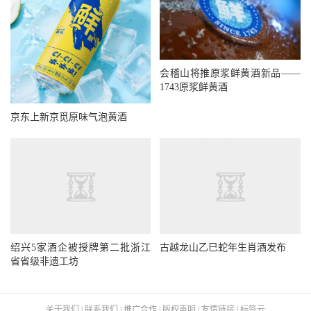
会稽山将推原浆鲜黄酒新品——
1743原浆鲜黄酒
京东上新京觅原味气泡黄酒
绍兴5家酒企被授牌第二批浙江
古越龙山乙巳蛇年生肖酒发布
省省级非遗工坊
关于我们
|
联系我们
|
推广合作
|
版权声明
|
友情链接
|
标签云