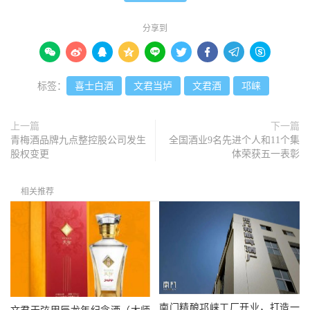
分享到









标签：
喜士白酒
文君当垆
文君酒
邛崃
上一篇
下一篇
青梅酒品牌九点整控股公司发生
全国酒业9名先进个人和11个集
股权变更
体荣获五一表彰
相关推荐
南门精酿邛崃工厂开业，打造一