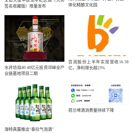
文君天弦甲辰龙年纪念酒（大师
体化精酿文化园
签名收藏版）限量发布
百润股份上半年实现营收16.58
水井坊拟40.48亿元投资邛崃全产
亿，净利增长超23%
业链基地项目二期
荷兰啤酒消费量持续下降
海特真露推出“泰拉气泡酒”