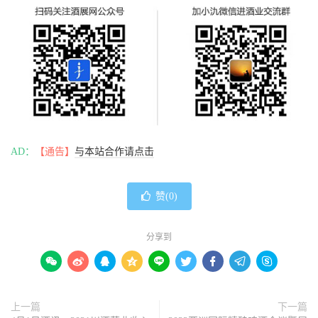
AD：
【通告】
与本站合作请点击
赞(
0
)
分享到









上一篇
下一篇