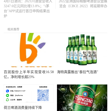
4月1日酒讯：2021川酒营业收入
2022亚洲国际精酿啤酒会议暨展
3247.6亿元同比增13.8%；“i茅
览会（CBCE 2022）将延期举办
台”APP试运行首日申购结果出
炉
相关推荐
百润股份上半年实现营收16.58
海特真露推出“泰拉气泡酒”
亿，净利增长超23%
荷兰啤酒消费量持续下降