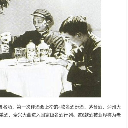
家级名酒，第一次评酒会上榜的4款名酒汾酒、茅台酒、泸州大
董酒、全兴大曲进入国家级名酒行列。这8款酒被业界称为老