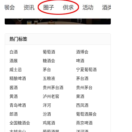
热门标签
白酒
葡萄酒
酒博会
酒展
糖酒会
啤酒
威士忌
茅台
宁夏葡萄酒
精酿啤酒
五粮液
茅台酒
酱酒
贵州茅台酒
贵州茅台
黄酒
泸州老窖
果酒
青岛啤酒
洋河
西凤酒
郎酒
汾酒
葡萄酒展会
全国糖酒会
鸡尾酒
燕京啤酒
古越龙山
葡萄酒展
洋河酒