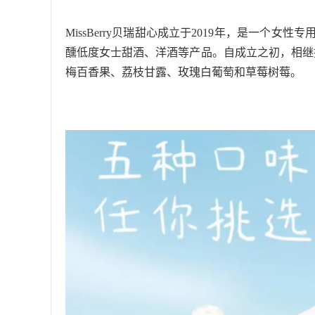
MissBerry贝瑞甜心成立于2019年，是一个
醺低度女士甜酒、洋酒等产品。自成立之初，相继
梅百香果、荔枝甘露、玫瑰白葡萄和草莓树莓。