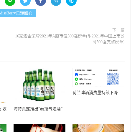





MissBerry贝瑞甜心
下一篇
16家酒企荣登2021年A股市值500强榜单(附2021年中国上市公
司500强完整榜单)
荷兰啤酒消费量持续下降
营收
海特真露推出“泰拉气泡酒”
%