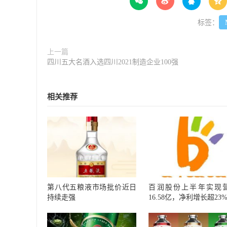




标签：
上一篇
四川五大名酒入选四川2021制造企业100强
相关推荐
第八代五粮液市场批价近日
百润股份上半年实现
持续走强
16.58亿，净利增长超23