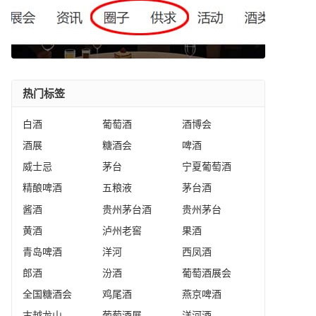
热门标签
白酒
葡萄酒
酒博会
酒展
糖酒会
啤酒
威士忌
茅台
宁夏葡萄酒
精酿啤酒
五粮液
茅台酒
酱酒
贵州茅台酒
贵州茅台
黄酒
泸州老窖
果酒
青岛啤酒
洋河
西凤酒
郎酒
汾酒
葡萄酒展会
全国糖酒会
鸡尾酒
燕京啤酒
古越龙山
葡萄酒展
洋河酒