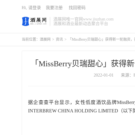
Hi, 请登录
我要注册
找回密码
酒展网唯一官网www.jiuzhan.com
酒展和酒业最新动态聚合平台
当前位置：
酒展网
>
资讯
>
「MissBerry贝瑞甜心」获得新一轮融
「MissBerry贝瑞甜心」
2022-01-01
来源：Fo
据企查查平台显示，女性低度酒饮品牌MissBe
INTERBREW CHINA HOLDING LIMITED（