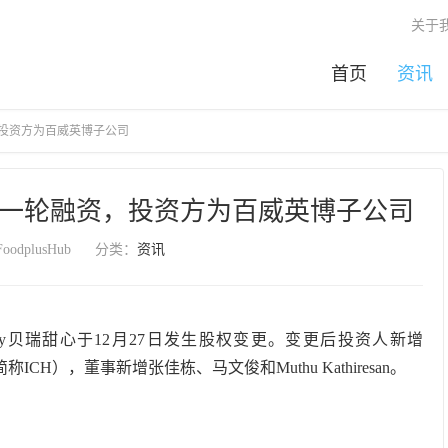
关于
首页
资讯
资，投资方为百威英博子公司
获得新一轮融资，投资方为百威英博子公司
odplusHub
分类：
资讯
rry贝瑞甜心于12月27日发生股权变更。变更后投资人新增
以下简称ICH），董事新增张佳栋、马文俊和Muthu Kathiresan。