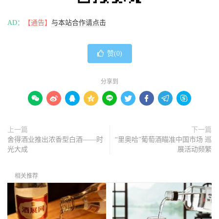
AD：
【通告】
与本站合作请点击
赞(
0
)
分享到









上一篇
下一篇
舍得酒业推出浓香型白酒——时
“里奥哈”葡萄酒瞄准中国市场 巡
光大成
展活动频繁
相关推荐