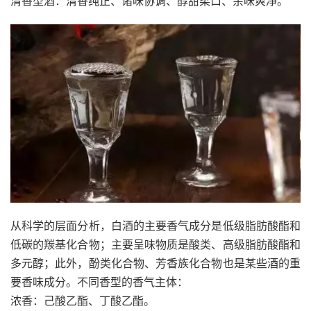
清香型酒：清香纯正、诸味协调、醇甜柔口、余味爽净。
从科学的层面分析，白酒的主要香气成分是低级脂肪酸酯和
低碳的羰基化合物；主要呈味物质是酸类、高级脂肪酸酯和
多元醇；此外，酚类化合物、芳香族化合物也是某些酒的重
要香味成分。不同香型的香气主体：
浓香：己酸乙酯、丁酸乙酯。