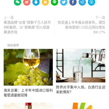









上一篇
下一篇
果酒品牌“冰青”获数千万人民币
怡亚通上半年报业绩发布，酒饮
B轮融资，以“青梅酒”切入低度
板块营收5.55亿元同比增长
果酒市场
300.17%
相关推荐
跨界对手集中入局，白酒行业迎
海关总署：上半年中国进口智利
来新博弈？
葡萄酒量额双降