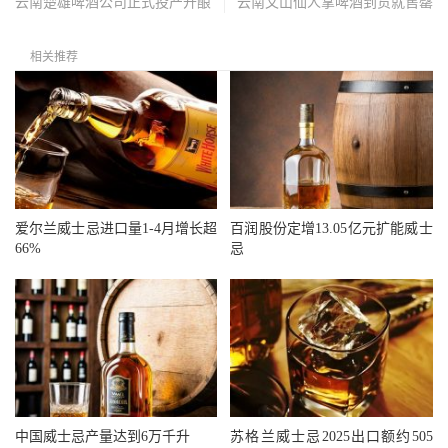
云南楚雄啤酒公司正式投产开酿
云南文山仙人掌啤酒到货就售罄
相关推荐
爱尔兰威士忌进口量1-4月增长超
百润股份定增13.05亿元扩能威士
66%
忌
中国威士忌产量达到6万千升
苏格兰威士忌2025出口额约505