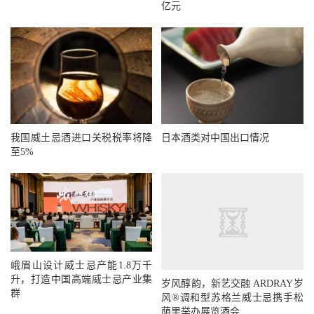
亿元
我国威土忌酒进口关税税率将降
日本酒类对中国出口情况
至5%
峨眉山设计威士忌产能1.8万千
升，打造中国高端威士忌产业集
岁风醇韵，新艺交融 ARDRAY岁
群
风®调和型苏格兰威士忌携手松
荫里举办展览酒会