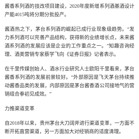
酱香系列酒的技改项目建设，2020年度新增系列酒基酒设计
产能4015吨将分期分批投产。
酱酒热之下，茅台系列酒的崛起已成行业现象级趋势。“发
力系列酒可以完善产品结构，获得新的业绩增长点，未来酱
酒系列酒的发展应该是企业的工作重点之一。”知趣咨询经
理、酒类营销专家蔡学飞向《证券日报》记者表示。
在千里传媒创始人、酒水行业研究人士欧阳千里看来，茅台
酱香系列酒的发展前景较好。“外部原因是飞天茅台持续推
动酱香品类的发展，内部原因是茅台酱香酒公司接地气的营
销组合拳初见成效。”
力推渠道变革
自2018年以来，贵州茅台大刀阔斧进行渠道变革，一方面不
断开拓直营渠道，另一方面加大对经销商的适度清理。