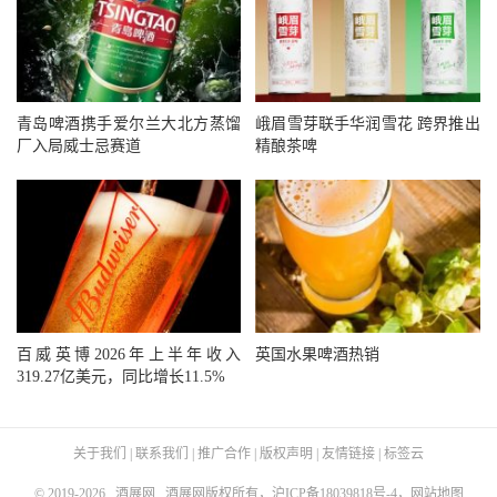
青岛啤酒携手爱尔兰大北方蒸馏
峨眉雪芽联手华润雪花 跨界推出
厂入局威士忌赛道
精酿茶啤
百威英博2026年上半年收入
英国水果啤酒热销
319.27亿美元，同比增长11.5%
关于我们
|
联系我们
|
推广合作
|
版权声明
|
友情链接
|
标签云
© 2019-2026
酒展网
酒展网版权所有，
沪ICP备18039818号-4
，
网站地图