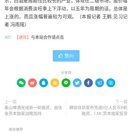
示，白酒是周期性比较长的产业，体现在二级市场，股价每
年会根据消费淡旺季上下浮动，以五年为周期的话，总体是
上涨的，而且涨幅普遍较为可观。（本报记者 王鹤 见习记
者 冯雨瑶）
AD：
【通告】
与本站合作请点击
赞(
0
)
分享到









上一篇
下一篇
泰山啤酒完成新一轮融资，由信
肆拾玖坊宣布完成6亿人民币B轮
金资本独家战略加持
融资，CMC资本独家投资
相关推荐