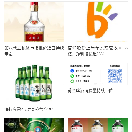
第八代五粮液市场批价近日持续
百润股份上半年实现营收16.58
走强
亿，净利增长超23%
荷兰啤酒消费量持续下降
海特真露推出“泰拉气泡酒”