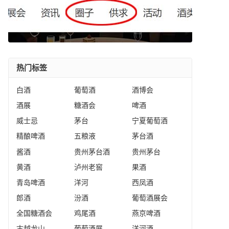
热门标签
白酒
葡萄酒
酒博会
酒展
糖酒会
啤酒
威士忌
茅台
宁夏葡萄酒
精酿啤酒
五粮液
茅台酒
酱酒
贵州茅台酒
贵州茅台
黄酒
泸州老窖
果酒
青岛啤酒
洋河
西凤酒
郎酒
汾酒
葡萄酒展会
全国糖酒会
鸡尾酒
燕京啤酒
古越龙山
葡萄酒展
洋河酒