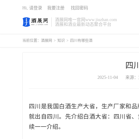
Hi, 请登录
我要注册
找回密码
酒展网唯一官网www.jiuzhan.com
酒展和酒业最新动态聚合平台
当前位置：
酒展网
>
知识
>
四川有哪些酒
四
2025-11-04
来源：
四川是我国白酒生产大省，生产厂家和品
就出自四川。先介绍白酒大省：四川省、
续一一介绍。