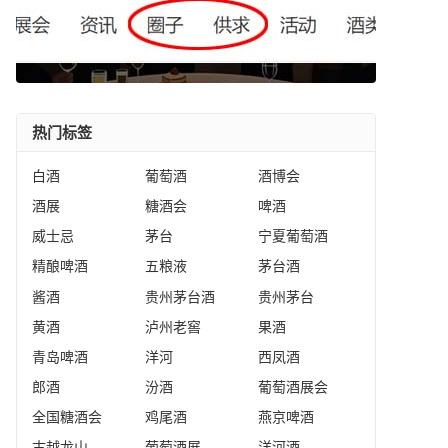
热门标签
白酒
葡萄酒
酒博会
酒展
糖酒会
啤酒
威士忌
茅台
宁夏葡萄酒
精酿啤酒
五粮液
茅台酒
酱酒
贵州茅台酒
贵州茅台
黄酒
泸州老窖
果酒
青岛啤酒
洋河
西凤酒
郎酒
汾酒
葡萄酒展会
全国糖酒会
鸡尾酒
燕京啤酒
古越龙山
葡萄酒展
洋河酒