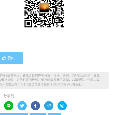
赞(
0
)
内容转载自网络，转载之目的在于分享、传播、研究，而非商业用途，转载
作者及来源，如侵犯您的权利，请及时联系我们处理，非常感谢。供稿内容
网
»
官宣定档！第114届全国糖酒会将于2026年3月26-28日召开
分享到




