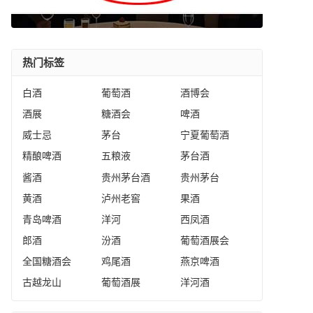
热门标签
白酒
葡萄酒
酒博会
酒展
糖酒会
啤酒
威士忌
茅台
宁夏葡萄酒
精酿啤酒
五粮液
茅台酒
酱酒
贵州茅台酒
贵州茅台
黄酒
泸州老窖
果酒
青岛啤酒
洋河
西凤酒
郎酒
汾酒
葡萄酒展会
全国糖酒会
鸡尾酒
燕京啤酒
古越龙山
葡萄酒展
洋河酒