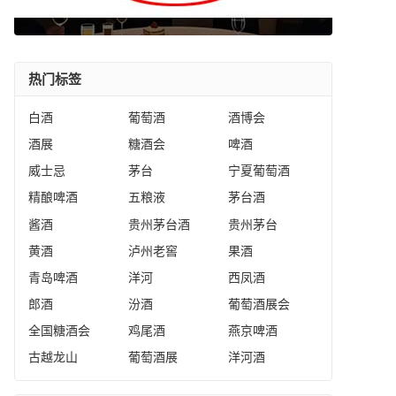
热门标签
白酒
葡萄酒
酒博会
酒展
糖酒会
啤酒
威士忌
茅台
宁夏葡萄酒
精酿啤酒
五粮液
茅台酒
酱酒
贵州茅台酒
贵州茅台
黄酒
泸州老窖
果酒
青岛啤酒
洋河
西凤酒
郎酒
汾酒
葡萄酒展会
全国糖酒会
鸡尾酒
燕京啤酒
古越龙山
葡萄酒展
洋河酒