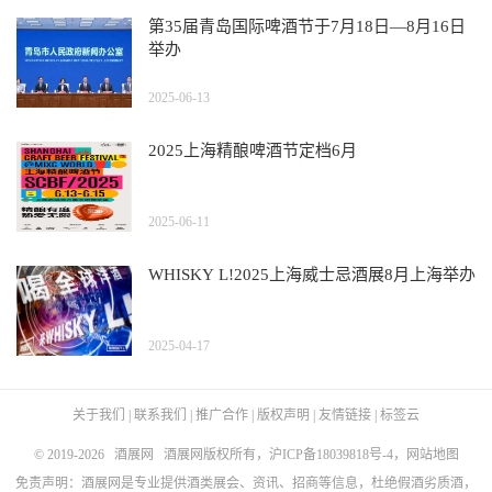
第35届青岛国际啤酒节于7月18日—8月16日
举办
2025-06-13
2025上海精酿啤酒节定档6月
2025-06-11
WHISKY L!2025上海威士忌酒展8月上海举办
2025-04-17
关于我们
|
联系我们
|
推广合作
|
版权声明
|
友情链接
|
标签云
© 2019-2026
酒展网
酒展网版权所有，
沪ICP备18039818号-4
，
网站地图
免责声明：酒展网是专业提供酒类展会、资讯、招商等信息，杜绝假酒劣质酒，