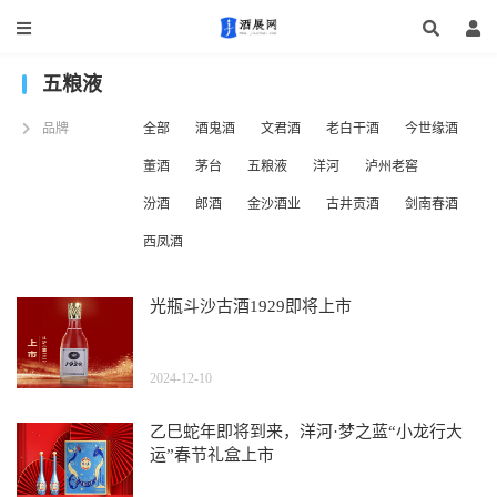
五粮液
品牌
全部
酒鬼酒
文君酒
老白干酒
今世缘酒
董酒
茅台
五粮液
洋河
泸州老窖
汾酒
郎酒
金沙酒业
古井贡酒
剑南春酒
西凤酒
光瓶斗沙古酒1929即将上市
2024-12-10
乙巳蛇年即将到来，洋河·梦之蓝“小龙行大
运”春节礼盒上市