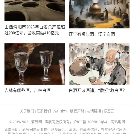
山西汾阳市2025年白酒总产值超
过290亿元，营收突破410亿元
辽宁有哪些酒，辽宁白酒
吉林有哪些酒，吉林白酒
白酒开散酒铺，“散打”救白酒？
关于我们
|
联系我们
|
推广合作
|
版权声明
|
友情链接
|
标签云
© 2019-2026
酒展网
酒展网版权所有，
沪ICP备18039818号-4
，
网站地图
免责声明：酒展网是专业提供酒类展会、资讯、招商等信息，杜绝假酒劣质酒，