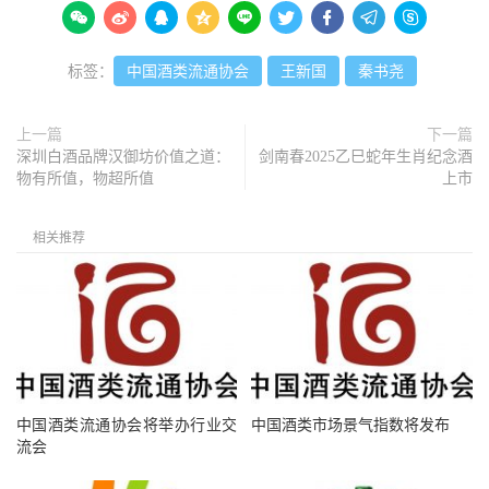









标签：
中国酒类流通协会
王新国
秦书尧
上一篇
下一篇
深圳白酒品牌汉御坊价值之道：
剑南春2025乙巳蛇年生肖纪念酒
物有所值，物超所值
上市
相关推荐
中国酒类流通协会将举办行业交
中国酒类市场景气指数将发布
流会