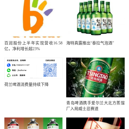
百润股份上半年实现营收16.58
海特真露推出“泰拉气泡酒”
亿，净利增长超23%
荷兰啤酒消费量持续下降
青岛啤酒携手爱尔兰大北方蒸馏
厂入局威士忌赛道