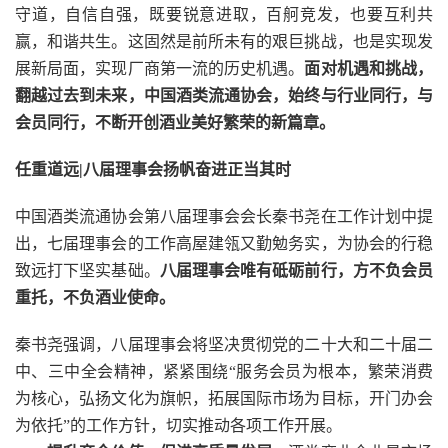
守道，自信自强，既要锐意进取，百舸竞发，也要互利共
赢，和谐共生。这固然是前所未有的艰巨挑战，也是实现发
展新局面，实现厂商第一流的历史机遇。
面对机遇和挑战，
翻越过去到未来，中国酒类流通协会，始终与行业同行，与
会员同行，不断开创酒业美好繁荣的新篇章。
任重道远|八届理事会扬帆奋进正当其时
中国酒类流通协会第八届理事会会长秦书尧在工作计划中提
出，七届理事会的工作高屋建瓴又勤勉务实，为协会的行稳
致远打下坚实基础。
八届理事会唯有砥砺前行，方不负会员
重托，不负酒业使命。
秦书尧强调，八届理事会将坚决贯彻党的二十大和二十届二
中、三中全会精神，紧紧围绕“服务会员为根本，繁荣消费
为核心，弘扬文化为旗帜，拓展国际市场为目标，开门办会
为依托”的工作方针，切实推动各项工作开展。