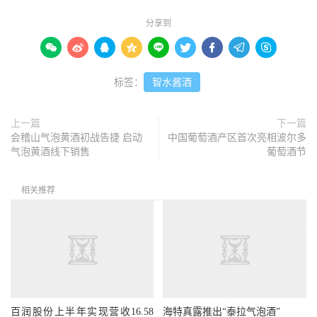
分享到









标签：
智水酱酒
上一篇
下一篇
会稽山气泡黄酒初战告捷 启动
中国葡萄酒产区首次亮相波尔多
气泡黄酒线下销售
葡萄酒节
相关推荐
百润股份上半年实现营收16.58
海特真露推出“泰拉气泡酒”