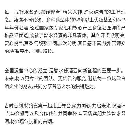
每一瓶智水酱酒,都诠释着“精义入神,炉火纯青”的工艺理
念。甄选不同轮次、多种典型体的3-5年以上优级基酒和8-15
年年份老酒,经过国家级专家组和核心产区多位老匠师的严
格品评优选,成就了智水酱酒的非凡酒体。其色泽澄澈明亮,
赏心悦目;其香气馥郁丰满,层次分明;其口感丰富,酸甜苦辣交
融,酱香突出、回味悠长。
全国运营中心的成立,是智水酱酒迈向新征程的重要一步。
未来,将以更专业的团队、更优质的服务,迎接每一位热爱白
酒文化的朋友,共同分享智慧之水的独特魅力。
吉时吉刻,特约嘉宾一起走上舞台,聚力同心·共启未来,祝酒环
节,与会领导以及合作伙伴共同举杯,与现场宾朋共饮智水酱
酒,将会场气氛推向高潮。