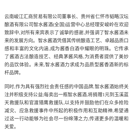
云南峻江汇商贸易有限公司董事长、贵州省仁怀市韬略汉坛
酿酒有限公司智水酱酒(全国)运营中心总经理安峻岭在欢迎
致辞中,对所有来宾表示了诚挚的感谢,并强调了智水酱酒未
来的发展方向。智水酱酒凭借其传统酿造工艺、卓越品质口
感和丰富的文化内涵,成为酱香白酒中耀眼的明珠。它传承
了酱酒古法酿造技艺、经典茅酱风格,为消费者提供了美妙
的品饮体验。未来,智水酱酒力求成为品质型酱香酒新的标
杆品牌。
同时,作为具有强烈社会责任感的中国品牌,智水酱酒始终关
注并积极支持公益;每卖出一瓶智水酱酒,将捐赠1元到玉溪蓝
天救援队和官渡猎鹰救援队,以支持并鼓励他们在众多抢险
减灾、应急救援事件中所起的积极作用和互助精神,希望通
过这一行动能够为社会尽一份绵薄之力,传递更多的温暖和
关爱。