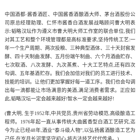
中国酒都·酱香酒匠、中国酱香酒酿酒大师、茅台酒股份公
司原总经理助理、仁怀市酱香白酒发展战略顾问曹大明表
示:韬略汉坛作为遵义市曹大明大师工作室的联合单位,我们
对其工艺和整个环境管理都是高标准要求,坚持传统工艺:一
年一个生产周期、两次投粮、三种典型酒体、三十天封窖发
酵、四十天制曲发酵、五月份端午制曲、六个月酒曲贮存、
七次取酒、八次发酵、九次蒸煮、十大工艺特点,还有四次
勾调、五年基酒贮存。我们会加倍对我们的员工进行技术、
技能的培训。让他们更加掌握好每一道工序。我们也会勾调
出每一滴都能让市场满意的美酒,满足消费者需求。正应如
此,韬略汉坛一定会越来越好!智水一定会越来越好!
(曹大明, 生于1952年,中共党员,贵州省劳动模范,高级酿造工
程师。1976年起一直从事传统大曲酱香型白酒工艺研究,迄
今为止已经48年,酒业“泰斗级人物”,以弘扬酱酒酿造工艺为
己任,在岁月长河里坚守初心,将古法技艺代代传承。)