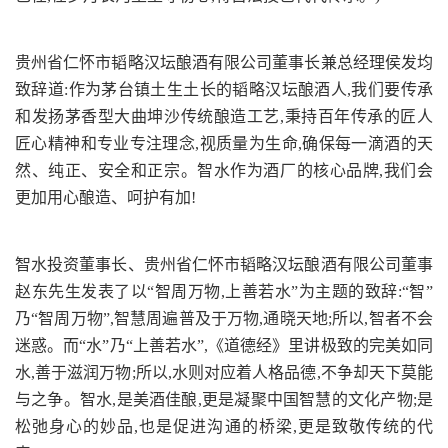
贵州省仁怀市韬略汉坛酿酒有限公司董事长兼总经理侯发均
致辞道:作为茅台镇土生土长的韬略汉坛酿酒人,我们要传承
和发扬茅香型大曲坤沙传统酿造工艺,秉持百年传承的匠人
匠心精神和专业专注理念,视质量为生命,确保每一滴酒的天
然、纯正、安全和正宗。智水作为酒厂的核心品牌,我们会
更加用心酿造、呵护有加!
智水投资董事长、贵州省仁怀市韬略汉坛酿酒有限公司董事
赵东先生发表了以“智周万物,上善若水”为主题的致辞:“智”
乃“智周万物”,智慧周遍普及于万物,通晓天地;所以,智者不会
迷惑。而“水”乃“上善若水”,《道德经》里讲极致的完美如同
水,善于滋润万物;所以,水则对应着人格品德,不争却天下莫能
与之争。智水,是美酒佳酿,更是凝聚中国智慧的文化产物;是
松弛身心的妙品,也是促进沟通的桥梁,更是致敬传统的代