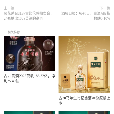
上一篇
下一篇
葵花茅台现苏富比伦敦拍卖会，
酒股日报：6月8日，白酒A股指
24瓶拍出18万英镑的高价
数跌5.10%
相关推荐
古井贡酒2025营收188.32亿，净
利35.49亿
古20马年生肖纪念酒年份原浆上
市