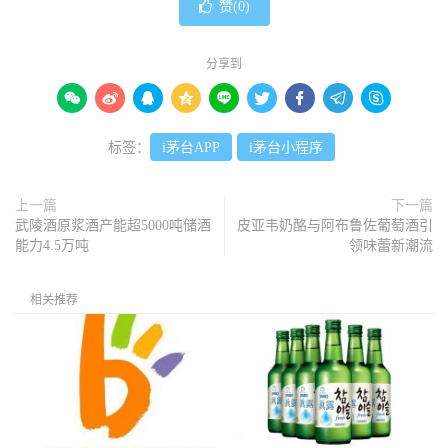
赞(
0
)
分享到









标签：
i茅台APP
i茅台小程序
上一篇
下一篇
武陵酒原浆酒产能超5000吨储酒
皮亚韦奶酪与阿布鲁佐葡萄酒引
能力4.5万吨
领味蕾新潮流
相关推荐