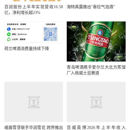
百润股份上半年实现营收16.58
海特真露推出“泰拉气泡酒”
亿，净利增长超23%
荷兰啤酒消费量持续下降
青岛啤酒携手爱尔兰大北方蒸馏
厂入局威士忌赛道
峨眉雪芽联手华润雪花 跨界推出
百威英博2026年上半年收入